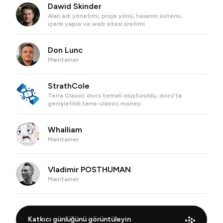
Dawid Skinder
Alan adı yönetimi, proje yönü, tasarım sistemi,
içerik yapısı ve web sitesi üretimi
Don Lunc
Maintainer
StrathCole
Terra Classic docs temeli oluşturuldu, docs'ta
genişletildi.terra-classic.money
Whalliam
Maintainer
Vladimir POSTHUMAN
Maintainer
Katkıcı günlüğünü görüntüleyin