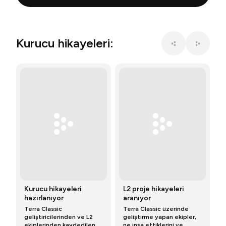
Kurucu hikayeleri:
Kurucu hikayeleri
L2 proje hikayeleri
hazırlanıyor
aranıyor
Terra Classic
Terra Classic üzerinde
geliştiricilerinden ve L2
geliştirme yapan ekipler,
ekiplerinden kaydedilen
ne inşa ettiklerini ve