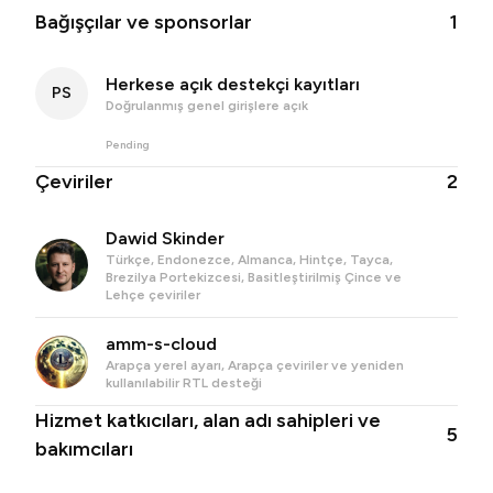
Bağışçılar ve sponsorlar
1
Herkese açık destekçi kayıtları
PS
Doğrulanmış genel girişlere açık
Pending
Çeviriler
2
Dawid Skinder
Türkçe, Endonezce, Almanca, Hintçe, Tayca,
Brezilya Portekizcesi, Basitleştirilmiş Çince ve
Lehçe çeviriler
amm-s-cloud
Arapça yerel ayarı, Arapça çeviriler ve yeniden
kullanılabilir RTL desteği
Hizmet katkıcıları, alan adı sahipleri ve
5
bakımcıları